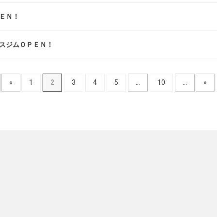
ＥＮ！
スジムＯＰＥＮ！
«
1
2
3
4
5
...
10
...
»